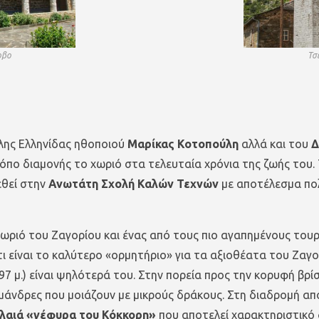
οβο
Τσ
λης Ελληνίδας ηθοποιού
Μαρίκας Κοτοπούλη
αλλά και του
Δ
 τόπο διαμονής το χωριό στα τελευταία χρόνια της ζωής του
εθεί στην
Ανωτάτη Σχολή Καλών Τεχνών
με αποτέλεσμα πολ
ωριό του Ζαγορίου και ένας από τους πιο αγαπημένους τουρι
τι είναι το καλύτερο «ορμητήριο» για τα αξιοθέατα του Ζαγ
7 μ.) είναι ψηλότερά του. Στην πορεία προς την κορυφή βρί
αμάνδρες που μοιάζουν με μικρούς δράκους. Στη διαδρομή απ
λαιά «γέφυρα του Κόκκορη»
που αποτελεί χαρακτηριστικό δ