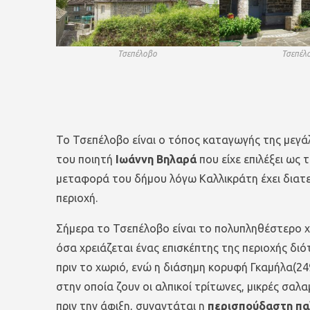
Τσεπέλοβο
Τσεπέλ
Το Τσεπέλοβο είναι ο τόπος καταγωγής της μεγά
του ποιητή
Ιωάννη Βηλαρά
που είχε επιλέξει ως
μεταφορά του δήμου λόγω Καλλικράτη έχει διατ
περιοχή.
Σήμερα το Τσεπέλοβο είναι το πολυπληθέστερο χ
όσα χρειάζεται ένας επισκέπτης της περιοχής διό
πριν το χωριό, ενώ η διάσημη κορυφή Γκαμήλα(249
στην οποία ζουν οι αλπικοί τρίτωνες, μικρές σαλ
πριν την άφιξη, συναντάται η
περισπούδαστη πα