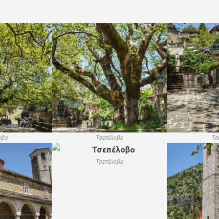
οβο
Τσεπέλοβο
Τσ
Τσεπέλοβο