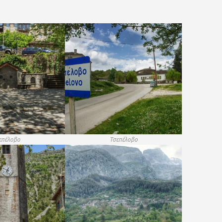
επέλοβο
Τσεπέλοβο