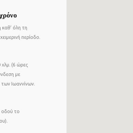
 χρόνο
 καθ’ όλη τη
χειμερινή περίοδο.
χλμ. (6 ώρες
ύνδεση με
 των Ιωαννίνων.
ς οδού το
ου).