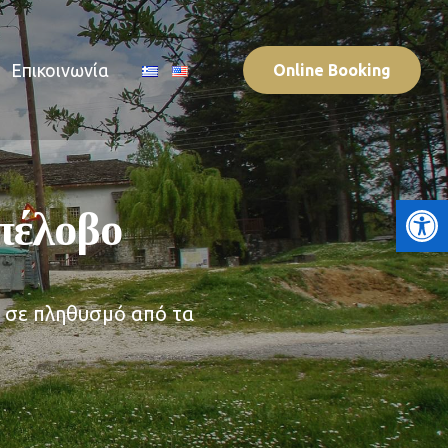
Επικοινωνία
Online Booking
Ανοίξτε τη γραμμή εργαλείων
πέλοβο
 σε πληθυσμό από τα