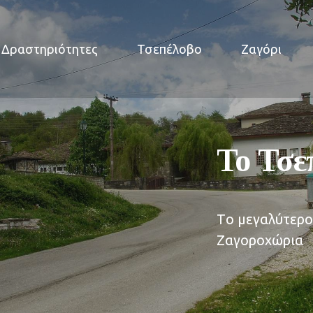
Δραστηριότητες
Τσεπέλοβο
Ζαγόρι
Το Τσε
Tο μεγαλύτερο
Ζαγοροχώρια