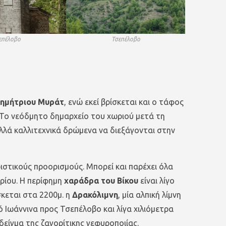
επέλοβο
Τσεπέλοβο
ημήτριου Μυράτ
, ενώ εκεί βρίσκεται και ο τάφος
. Το νεόδμητο δημαρχείο του χωριού μετά τη
λά καλλιτεχνικά δρώμενα να διεξάγονται στην
στικούς προορισμούς. Μπορεί και παρέχει όλα
ορίου. Η περίφημη
χαράδρα του Βίκου
είναι λίγο
σκεται στα 2200μ. η
Δρακόλιμνη
, μία αλπική λίμνη
ό Ιωάννινα προς Τσεπέλοβο και λίγα χιλιόμετρα
είγμα της ζαγορίτικης γεφυροποιίας.